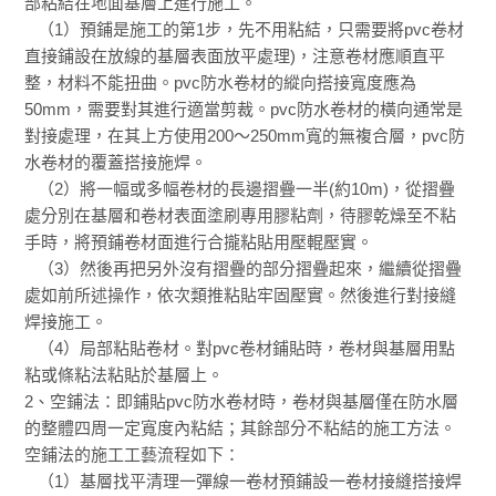
部粘結在地面基層上進行施工。
（1）預鋪是施工的第1步，先不用粘結，只需要將pvc卷材
直接鋪設在放線的基層表面放平處理)，注意卷材應順直平
整，材料不能扭曲。pvc防水卷材的縱向搭接寬度應為
50mm，需要對其進行適當剪裁。pvc防水卷材的橫向通常是
對接處理，在其上方使用200～250mm寬的無複合層，pvc防
水卷材的覆蓋搭接施焊。
（2）將一幅或多幅卷材的長邊摺疊一半(約10m)，從摺疊
處分別在基層和卷材表面塗刷專用膠粘劑，待膠乾燥至不粘
手時，將預鋪卷材面進行合攏粘貼用壓輥壓實。
（3）然後再把另外沒有摺疊的部分摺疊起來，繼續從摺疊
處如前所述操作，依次類推粘貼牢固壓實。然後進行對接縫
焊接施工。
（4）局部粘貼卷材。對pvc卷材鋪貼時，卷材與基層用點
粘或條粘法粘貼於基層上。
2、空鋪法：即鋪貼pvc防水卷材時，卷材與基層僅在防水層
的整體四周一定寬度內粘結；其餘部分不粘結的施工方法。
空鋪法的施工工藝流程如下：
（1）基層找平清理一彈線一卷材預鋪設一卷材接縫搭接焊