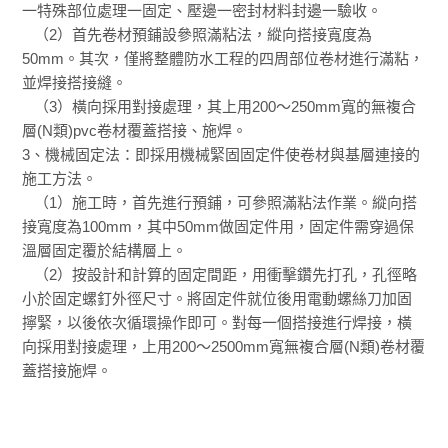
一特殊部位處理一固定、壓邊一密封材料封邊一驗收。
（2）首先卷材預鋪設參照滿粘法，縱向搭接寬度為
50mm。其次，僅將整體防水工程的四周部位卷材進行滿粘，
並焊接搭接縫。
（3）橫向採用對接處理，其上用200～250mm寬的無複合
層(N類)pvc卷材覆蓋搭接、施焊。
3、機械固定法：即採用機械緊固固定件使卷材與基層連接的
施工方法。
（1）施工時，首先進行預鋪，可參照滿粘法作業。縱向搭
接寬度為100mm，其中50mm做固定件用，固定件需穿過保
溫層固定覆於結構層上。
（2）按設計和計算的固定間距，用衝擊鑽先打孔，孔徑略
小於固定螺釘外徑尺寸。將固定件就位後用電動螺絲刀加固
擰緊，以後依次循環操作即可。對每一個搭接進行焊接，橫
向採用對接處理，上用200～2500mm寬無複合層(N類)卷材覆
蓋搭接施焊。